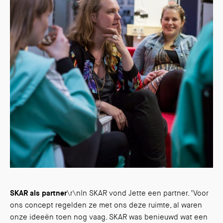
SKAR als partner
\r\nIn SKAR vond Jette een partner. ‘Voor
ons concept regelden ze met ons deze ruimte, al waren
onze ideeën toen nog vaag. SKAR was benieuwd wat een