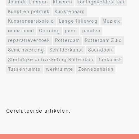
Jolanda Linssen
klussen
koningsveldestraat
Kunst en politiek
Kunstenaars
Kunstenaarsbeleid
Lange Hilleweg
Muziek
onderhoud
Opening
pand
panden
reparatieverzoek
Rotterdam
Rotterdam Zuid
Samenwerking
Schilderkunst
Soundport
Stedelijke ontwikkeling Rotterdam
Toekomst
Tussenruimte
werkruimte
Zonnepanelen
Gerelateerde artikelen: