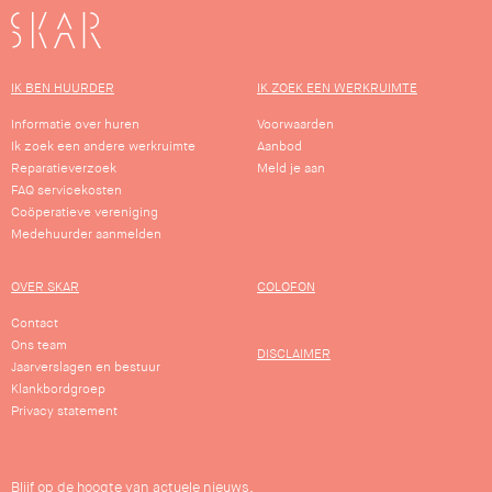
SKAR
IK BEN HUURDER
IK ZOEK EEN WERKRUIMTE
Informatie over huren
Voorwaarden
Ik zoek een andere werkruimte
Aanbod
Reparatieverzoek
Meld je aan
FAQ servicekosten
Coöperatieve vereniging
Medehuurder aanmelden
OVER SKAR
COLOFON
Contact
Ons team
DISCLAIMER
Jaarverslagen en bestuur
Klankbordgroep
Privacy statement
Blijf op de hoogte van actuele nieuws,