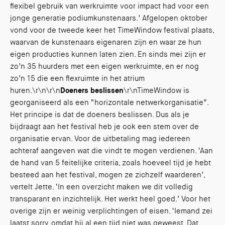
flexibel gebruik van werkruimte voor impact had voor een
jonge generatie podiumkunstenaars.’ Afgelopen oktober
vond voor de tweede keer het TimeWindow festival plaats,
waarvan de kunstenaars eigenaren zijn en waar ze hun
eigen producties kunnen laten zien. En sinds mei zijn er
zo’n 35 huurders met een eigen werkruimte, en er nog
zo’n 15 die een flexruimte in het atrium
huren.\r\n\r\n
Doeners beslissen
\r\nTimeWindow is
georganiseerd als een “horizontale netwerkorganisatie”.
Het principe is dat de doeners beslissen. Dus als je
bijdraagt aan het festival heb je ook een stem over de
organisatie ervan. Voor de uitbetaling mag iedereen
achteraf aangeven wat die vindt te mogen verdienen. ‘Aan
de hand van 5 feitelijke criteria, zoals hoeveel tijd je hebt
besteed aan het festival, mogen ze zichzelf waarderen’,
vertelt Jette. ‘In een overzicht maken we dit volledig
transparant en inzichtelijk. Het werkt heel goed.’ Voor het
overige zijn er weinig verplichtingen of eisen. ‘Iemand zei
laatst sorry, omdat hij al een tijd niet was geweest. Dat