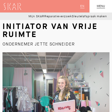
SKAR
EN
MENU
SLUIT
Mijn SKAR
Reparatieverzoek
Sleutelafspraak maken
INITIATOR VAN VRIJE
RUIMTE
ONDERNEMER JETTE SCHNEIDER