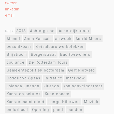
twitter
linkedin
email
tags:
2018
Achtergrond
Ackerdijkstraat
Alumni
Anna Ramsair
artweek
Astrid Moors
beschikbaar
Betaalbare werkplekken
Blijstroom
Borgerstraat
Buurtbewoners
coulance
De Rotterdam Tours
Gemeentepolitiek Rotterdam
Gert Rietveld
Godelieve Spaas
initiatief
Interview
Jolanda Linssen
klussen
koningsveldestraat
Kunst en politiek
Kunstenaars
Kunstenaarsbeleid
Lange Hilleweg
Muziek
onderhoud
Opening
pand
panden