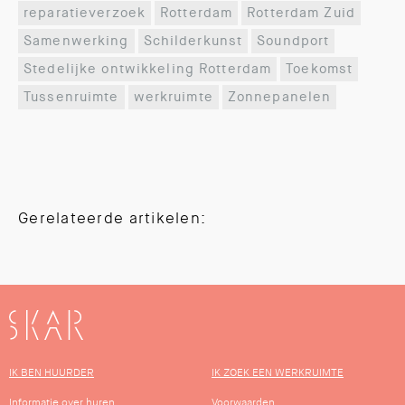
reparatieverzoek
Rotterdam
Rotterdam Zuid
Samenwerking
Schilderkunst
Soundport
Stedelijke ontwikkeling Rotterdam
Toekomst
Tussenruimte
werkruimte
Zonnepanelen
Gerelateerde artikelen:
SKAR
IK BEN HUURDER
IK ZOEK EEN WERKRUIMTE
Informatie over huren
Voorwaarden