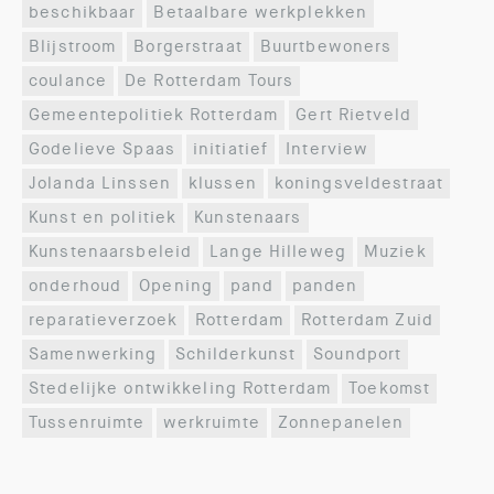
beschikbaar
Betaalbare werkplekken
Blijstroom
Borgerstraat
Buurtbewoners
coulance
De Rotterdam Tours
Gemeentepolitiek Rotterdam
Gert Rietveld
Godelieve Spaas
initiatief
Interview
Jolanda Linssen
klussen
koningsveldestraat
Kunst en politiek
Kunstenaars
Kunstenaarsbeleid
Lange Hilleweg
Muziek
onderhoud
Opening
pand
panden
reparatieverzoek
Rotterdam
Rotterdam Zuid
Samenwerking
Schilderkunst
Soundport
Stedelijke ontwikkeling Rotterdam
Toekomst
Tussenruimte
werkruimte
Zonnepanelen