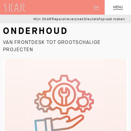
SKAR
EN
MENU
SLUIT
Mijn SKAR
Reparatieverzoek
Sleutelafspraak maken
ONDERHOUD
VAN FRONTDESK TOT GROOTSCHALIGE
PROJECTEN