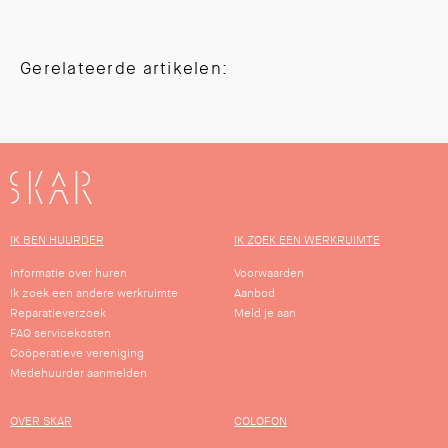
Gerelateerde artikelen:
SKAR
IK BEN HUURDER
IK ZOEK EEN WERKRUIMTE
Informatie over huren
Voorwaarden
Ik zoek een andere werkruimte
Aanbod
Reparatieverzoek
Meld je aan
FAQ servicekosten
Coöperatieve vereniging
Medehuurder aanmelden
OVER SKAR
COLOFON