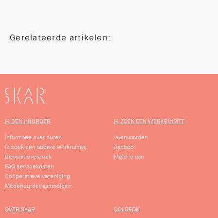
Gerelateerde artikelen:
SKAR
IK BEN HUURDER
IK ZOEK EEN WERKRUIMTE
Informatie over huren
Voorwaarden
Ik zoek een andere werkruimte
Aanbod
Reparatieverzoek
Meld je aan
FAQ servicekosten
Coöperatieve vereniging
Medehuurder aanmelden
OVER SKAR
COLOFON