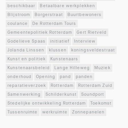
beschikbaar
Betaalbare werkplekken
Blijstroom
Borgerstraat
Buurtbewoners
coulance
De Rotterdam Tours
Gemeentepolitiek Rotterdam
Gert Rietveld
Godelieve Spaas
initiatief
Interview
Jolanda Linssen
klussen
koningsveldestraat
Kunst en politiek
Kunstenaars
Kunstenaarsbeleid
Lange Hilleweg
Muziek
onderhoud
Opening
pand
panden
reparatieverzoek
Rotterdam
Rotterdam Zuid
Samenwerking
Schilderkunst
Soundport
Stedelijke ontwikkeling Rotterdam
Toekomst
Tussenruimte
werkruimte
Zonnepanelen