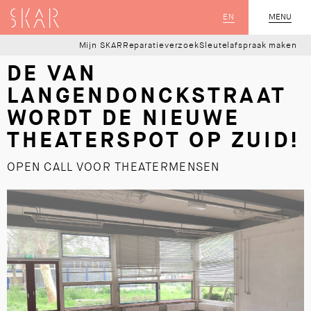
SKAR
EN
MENU
SLUIT
Mijn SKAR
Reparatieverzoek
Sleutelafspraak maken
DE VAN
LANGENDONCKSTRAAT
WORDT DE NIEUWE
THEATERSPOT OP ZUID!
OPEN CALL VOOR THEATERMENSEN