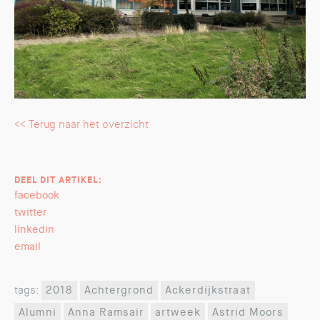
<< Terug naar het overzicht
DEEL DIT ARTIKEL:
facebook
twitter
linkedin
email
tags:
2018
Achtergrond
Ackerdijkstraat
Alumni
Anna Ramsair
artweek
Astrid Moors