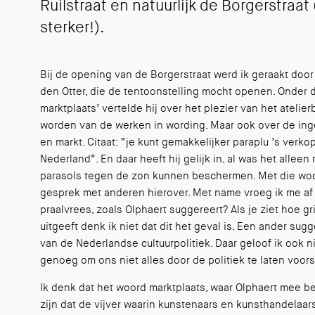
Ruilstraat en natuurlijk de Borgerstraat
sterker!).
Bij de opening van de Borgerstraat werd ik geraakt doo
den Otter, die de tentoonstelling mocht openen. Onder de 
marktplaats’ vertelde hij over het plezier van het ateli
worden van de werken in wording. Maar ook over de inge
en markt. Citaat: “je kunt gemakkelijker paraplu ’s verk
Nederland”. En daar heeft hij gelijk in, al was het alleen
parasols tegen de zon kunnen beschermen. Met die woor
gesprek met anderen hierover. Met name vroeg ik me af w
praalvrees, zoals Olphaert suggereert? Als je ziet hoe g
uitgeeft denk ik niet dat dit het geval is. Een ander su
van de Nederlandse cultuurpolitiek. Daar geloof ik ook ni
genoeg om ons niet alles door de politiek te laten voors
Ik denk dat het woord marktplaats, waar Olphaert mee be
zijn dat de vijver waarin kunstenaars en kunsthandelaars