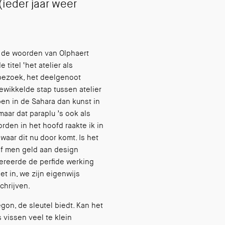
 (ieder jaar weer
r de woorden van Olphaert
titel ‘het atelier als
erbezoek, het deelgenoot
wikkelde stap tussen atelier
open in de Sahara dan kunst in
 maar dat paraplu ’s ook als
den in het hoofd raakte ik in
aar dit nu door komt. Is het
rif men geld aan design
ggereerde de perfide werking
et in, we zijn eigenwijs
chrijven.
gon, de sleutel biedt. Kan het
 vissen veel te klein