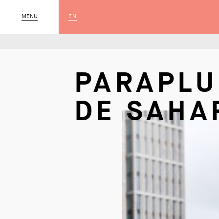
EN
MENU
SLUIT
PARAPLU
DE SAHA