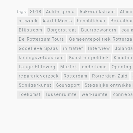
tags:
2018
Achtergrond
Ackerdijkstraat
Alum
artweek
Astrid Moors
beschikbaar
Betaalba
Blijstroom
Borgerstraat
Buurtbewoners
coul
De Rotterdam Tours
Gemeentepolitiek Rotterd
Godelieve Spaas
initiatief
Interview
Jolanda
koningsveldestraat
Kunst en politiek
Kunsten
Lange Hilleweg
Muziek
onderhoud
Opening
reparatieverzoek
Rotterdam
Rotterdam Zuid
Schilderkunst
Soundport
Stedelijke ontwikke
Toekomst
Tussenruimte
werkruimte
Zonnepa