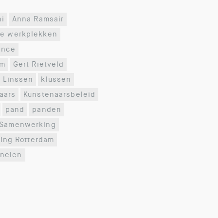
ni
Anna Ramsair
re werkplekken
ance
am
Gert Rietveld
 Linssen
klussen
aars
Kunstenaarsbeleid
pand
panden
Samenwerking
ling Rotterdam
nelen