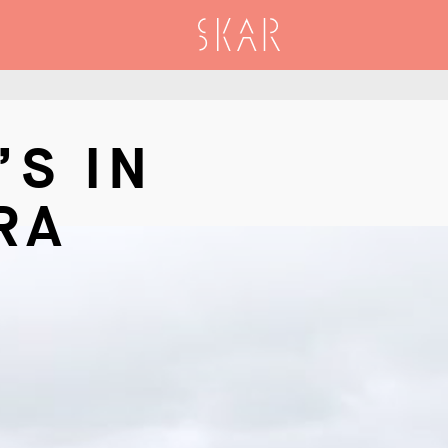
SKAR
’S IN
RA