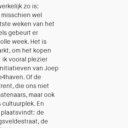
rkelijk zo is:
– misschien wel
rtste weken van het
els gebeurt er
olle week. Het is
arkt, om het kopen
ik vooral plezier
 initiatieven van Joep
we4haven. Of de
ent, die ons niet
nstenaars, maar ook
 cultuurplek. En
 plaatsvindt: de
gsveldestraat, de