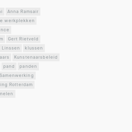
ni
Anna Ramsair
re werkplekken
ance
am
Gert Rietveld
 Linssen
klussen
aars
Kunstenaarsbeleid
pand
panden
Samenwerking
ling Rotterdam
nelen