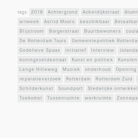
tags:
2018
Achtergrond
Ackerdijkstraat
Alum
artweek
Astrid Moors
beschikbaar
Betaalba
Blijstroom
Borgerstraat
Buurtbewoners
coul
De Rotterdam Tours
Gemeentepolitiek Rotterd
Godelieve Spaas
initiatief
Interview
Jolanda
koningsveldestraat
Kunst en politiek
Kunsten
Lange Hilleweg
Muziek
onderhoud
Opening
reparatieverzoek
Rotterdam
Rotterdam Zuid
Schilderkunst
Soundport
Stedelijke ontwikke
Toekomst
Tussenruimte
werkruimte
Zonnepa