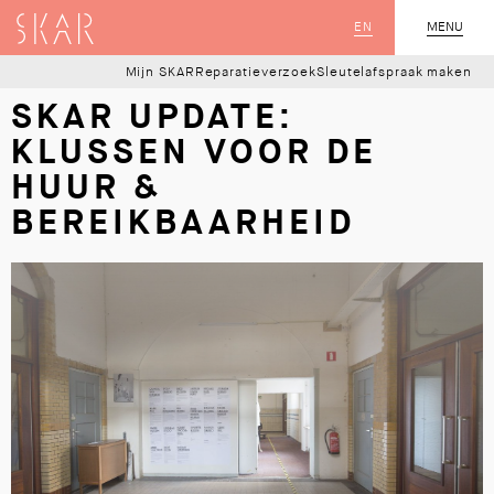
SKAR
EN
MENU
SLUIT
Mijn SKAR
Reparatieverzoek
Sleutelafspraak maken
SKAR UPDATE:
KLUSSEN VOOR DE
HUUR &
BEREIKBAARHEID