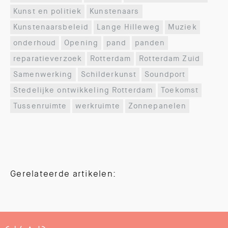
Kunst en politiek
Kunstenaars
Kunstenaarsbeleid
Lange Hilleweg
Muziek
onderhoud
Opening
pand
panden
reparatieverzoek
Rotterdam
Rotterdam Zuid
Samenwerking
Schilderkunst
Soundport
Stedelijke ontwikkeling Rotterdam
Toekomst
Tussenruimte
werkruimte
Zonnepanelen
Gerelateerde artikelen: