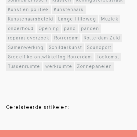
Jolanda Linssen
klussen
koningsveldestraat
Kunst en politiek
Kunstenaars
Kunstenaarsbeleid
Lange Hilleweg
Muziek
onderhoud
Opening
pand
panden
reparatieverzoek
Rotterdam
Rotterdam Zuid
Samenwerking
Schilderkunst
Soundport
Stedelijke ontwikkeling Rotterdam
Toekomst
Tussenruimte
werkruimte
Zonnepanelen
Gerelateerde artikelen: