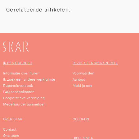
Gerelateerde artikelen:
SKAR
IK BEN HUURDER
IK ZOEK EEN WERKRUIMTE
Informatie over huren
Voorwaarden
Ik zoek een andere werkruimte
Aanbod
Reparatieverzoek
Meld je aan
FAQ servicekosten
Coöperatieve vereniging
Medehuurder aanmelden
OVER SKAR
COLOFON
Contact
Ons team
DISCLAIMER