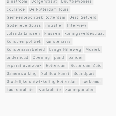
Blijstroom
Borgerstraat
Buurtbewoners
coulance
De Rotterdam Tours
Gemeentepolitiek Rotterdam
Gert Rietveld
Godelieve Spaas
initiatief
Interview
Jolanda Linssen
klussen
koningsveldestraat
Kunst en politiek
Kunstenaars
Kunstenaarsbeleid
Lange Hilleweg
Muziek
onderhoud
Opening
pand
panden
reparatieverzoek
Rotterdam
Rotterdam Zuid
Samenwerking
Schilderkunst
Soundport
Stedelijke ontwikkeling Rotterdam
Toekomst
Tussenruimte
werkruimte
Zonnepanelen