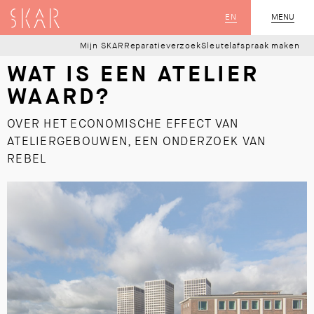
SKAR
EN
MENU
SLUIT
Mijn SKAR
Reparatieverzoek
Sleutelafspraak maken
WAT IS EEN ATELIER
WAARD?
OVER HET ECONOMISCHE EFFECT VAN
ATELIERGEBOUWEN, EEN ONDERZOEK VAN
REBEL