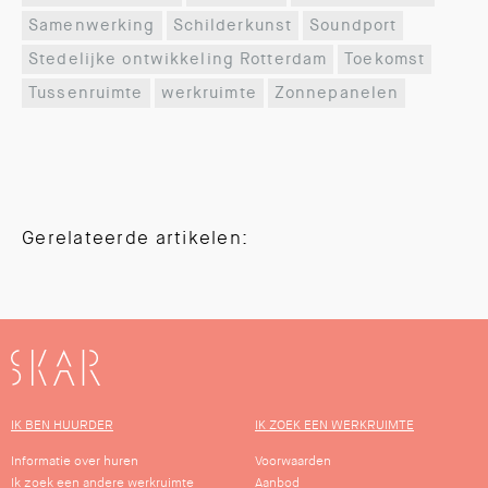
Samenwerking
Schilderkunst
Soundport
Stedelijke ontwikkeling Rotterdam
Toekomst
Tussenruimte
werkruimte
Zonnepanelen
Gerelateerde artikelen:
SKAR
IK BEN HUURDER
IK ZOEK EEN WERKRUIMTE
Informatie over huren
Voorwaarden
Ik zoek een andere werkruimte
Aanbod