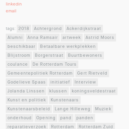
linkedin
email
tags:
2018
Achtergrond
Ackerdijkstraat
Alumni
Anna Ramsair
artweek
Astrid Moors
beschikbaar
Betaalbare werkplekken
Blijstroom
Borgerstraat
Buurtbewoners
coulance
De Rotterdam Tours
Gemeentepolitiek Rotterdam
Gert Rietveld
Godelieve Spaas
initiatief
Interview
Jolanda Linssen
klussen
koningsveldestraat
Kunst en politiek
Kunstenaars
Kunstenaarsbeleid
Lange Hilleweg
Muziek
onderhoud
Opening
pand
panden
reparatieverzoek
Rotterdam
Rotterdam Zuid