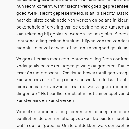
hun recht komen”, want “slecht werk goed gepresenteer
goed werk, slecht gepresenteerd, is altijd slecht.” Da
naar de juiste combinatie van werken en balans in kleur, 
bekendheid of ervaring van de deelnemende kunstenaar
kanttekening bij geplaatst worden: het mag niet té beda
tentoonstelling maken betekent blíjven zoeken zonder te
eigenlijk niet zeker weet of het nou echt goed gelukt is.
Volgens Herman moet een tentoonstelling “een confrontat
zodat je als bezoeker “tegen je zin gaat genieten. Dat je
maar óók interessant.” Om dat te bewerkstelligen vraagt
kunstenaars of ze “nog onbekend werk in de kast hebb
niemand van ze verwacht, maar die wel zeggen: dit ben 
dingen op.” Het conflict ontstaat in het samenspel van 
kunstenaars en kunstwerken.
Voor elke tentoonstelling moeten een concept en conte
conflict en de confrontatie opzoeken. De curator moet 
wat ‘mooi’ of ‘goed’ is. Om te ontdekken welk concept he