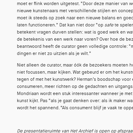
moet er flink worden uitgetest. “Door deze manier van 
nieuwe kunstenaars met verschillende stijlen en concep
moet ik steeds op zoek naar een nieuwe balans en goed
laten functioneren.” Dat kan niet door “op
safe
te spelen
betekent vragen durven stellen: wat is goed werk en w
de betekenis van een werk naar voren? Over hoe de be
beantwoord heeft de curator geen volledige controle: “
dingen er niet zo uitzien als je wilt.”
Niet alleen de curator, maar óók de bezoekers moeten h
niet focussen, maar kíjken. Wat gebeurd er om het kuns
tegen of met het kunstwerk? Herman’s boodschap voor 
consumeren, meer richten op de gedachten en uitgangs
Mondriaan wordt een stuk interessanter wanneer je met 
kunst kijkt. Pas “als je gaat denken over: als ik maker w
wordt het spannend. “Als consument blijf je vaak te oppe
De presentatieruimte van Het Archief is open op afspra