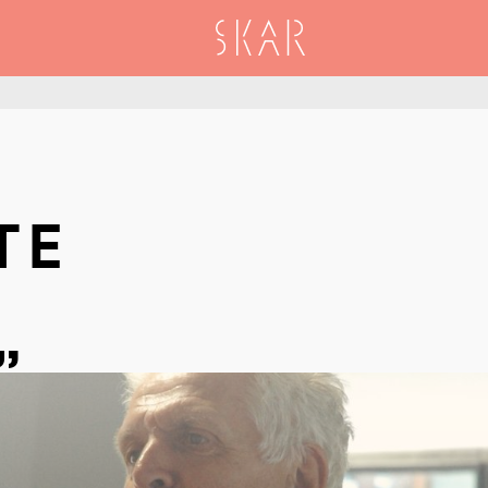
SKAR
TE
”
S