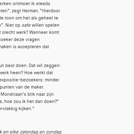
werken ontmoet ik steeds
ten”, zegt Herman. “Hierdoor
e toon om het als geheel te
”. Niet op
safe
willen spelen
at slecht werk? Wanneer komt
zoeker deze vragen
maken is accepteren dat
un best doen. Dat wil zeggen:
twerk heen? Hoe werkt dat
expositie-bezoekers: minder
punten van de maker.
Mondriaan’s blik naar zijn
as, hoe zou ik het dan doen?”
rvlakkig kijken.”
ak en elke zaterdag en zondag