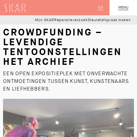
SKAR
EN
MENU
SLUIT
Mijn SKAR
Reparatieverzoek
Sleutelafspraak maken
CROWDFUNDING –
LEVENDIGE
TENTOONSTELLINGEN
HET ARCHIEF
EEN OPEN EXPOSITIEPLEK MET ONVERWACHTE
ONTMOETINGEN TUSSEN KUNST, KUNSTENAARS
EN LIEFHEBBERS.