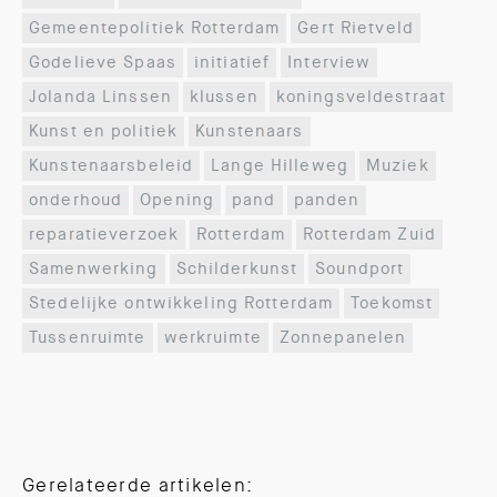
Gemeentepolitiek Rotterdam
Gert Rietveld
Godelieve Spaas
initiatief
Interview
Jolanda Linssen
klussen
koningsveldestraat
Kunst en politiek
Kunstenaars
Kunstenaarsbeleid
Lange Hilleweg
Muziek
onderhoud
Opening
pand
panden
reparatieverzoek
Rotterdam
Rotterdam Zuid
Samenwerking
Schilderkunst
Soundport
Stedelijke ontwikkeling Rotterdam
Toekomst
Tussenruimte
werkruimte
Zonnepanelen
Gerelateerde artikelen: