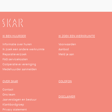
SKAR
IK BEN HUURDER
IK ZOEK EEN WERKRUIMTE
Informatie over huren
Voorwaarden
Ik zoek een andere werkruimte
Aanbod
Reparatieverzoek
Meld je aan
FAQ servicekosten
Coöperatieve vereniging
Medehuurder aanmelden
OVER SKAR
COLOFON
Contact
Ons team
DISCLAIMER
Jaarverslagen en bestuur
Klankbordgroep
Privacy statement